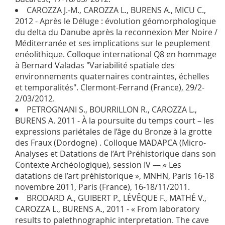
CAROZZA J.-M., CAROZZA L., BURENS A., MICU C.,
2012 - Après le Déluge : évolution géomorphologique
du delta du Danube après la reconnexion Mer Noire /
Méditerranée et ses implications sur le peuplement
enéolithique. Colloque international Q8 en hommage
à Bernard Valadas "Variabilité spatiale des
environnements quaternaires contraintes, échelles
et temporalités". Clermont-Ferrand (France), 29/2-
2/03/2012.
PETROGNANI S., BOURRILLON R., CAROZZA L.,
BURENS A. 2011 - À la poursuite du temps court – les
expressions pariétales de l’âge du Bronze à la grotte
des Fraux (Dordogne) . Colloque MADAPCA (Micro-
Analyses et Datations de l’Art Préhistorique dans son
Contexte Archéologique), session IV — « Les
datations de l’art préhistorique », MNHN, Paris 16-18
novembre 2011, Paris (France), 16-18/11/2011.
BRODARD A., GUIBERT P., LÉVÊQUE F., MATHÉ V.,
CAROZZA L., BURENS A., 2011 - « From laboratory
results to palethnographic interpretation. The cave