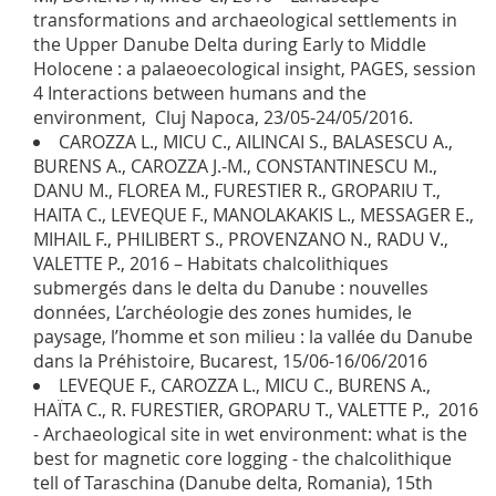
transformations and archaeological settlements in
the Upper Danube Delta during Early to Middle
Holocene : a palaeoecological insight, PAGES, session
4 Interactions between humans and the
environment, Cluj Napoca, 23/05-24/05/2016.
CAROZZA L., MICU C., AILINCAI S., BALASESCU A.,
BURENS A., CAROZZA J.-M., CONSTANTINESCU M.,
DANU M., FLOREA M., FURESTIER R., GROPARIU T.,
HAITA C., LEVEQUE F., MANOLAKAKIS L., MESSAGER E.,
MIHAIL F., PHILIBERT S., PROVENZANO N., RADU V.,
VALETTE P., 2016 – Habitats chalcolithiques
submergés dans le delta du Danube : nouvelles
données, L’archéologie des zones humides, le
paysage, l’homme et son milieu : la vallée du Danube
dans la Préhistoire, Bucarest, 15/06-16/06/2016
LEVEQUE F., CAROZZA L., MICU C., BURENS A.,
HAÏTA C., R. FURESTIER, GROPARU T., VALETTE P., 2016
- Archaeological site in wet environment: what is the
best for magnetic core logging - the chalcolithique
tell of Taraschina (Danube delta, Romania), 15th