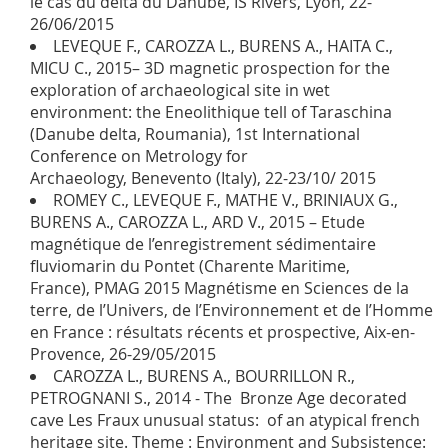
le cas du delta du Danube, IS Rivers, Lyon, 22-
26/06/2015
LEVEQUE F., CAROZZA L., BURENS A., HAITA C.,
MICU C., 2015– 3D magnetic prospection for the
exploration of archaeological site in wet
environment: the Eneolithique tell of Taraschina
(Danube delta, Roumania), 1st International
Conference on Metrology for
Archaeology, Benevento (Italy), 22-23/10/ 2015
ROMEY C., LEVEQUE F., MATHE V., BRINIAUX G.,
BURENS A., CAROZZA L., ARD V., 2015 – Etude
magnétique de l’enregistrement sédimentaire
fluviomarin du Pontet (Charente Maritime,
France), PMAG 2015 Magnétisme en Sciences de la
terre, de l’Univers, de l’Environnement et de l’Homme
en France : résultats récents et prospective, Aix-en-
Provence, 26-29/05/2015
CAROZZA L., BURENS A., BOURRILLON R.,
PETROGNANI S., 2014 - The Bronze Age decorated
cave Les Fraux unusual status: of an atypical french
heritage site. Theme : Environment and Subsistence: