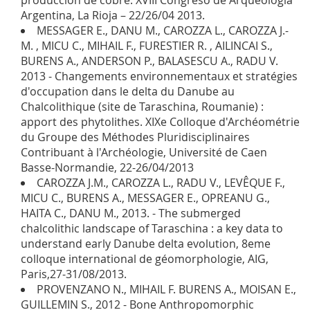
producción de cobre. XVIII Congreso de Arqueología
Argentina, La Rioja – 22/26/04 2013.
MESSAGER E., DANU M., CAROZZA L., CAROZZA J.-
M. , MICU C., MIHAIL F., FURESTIER R. , AILINCAI S.,
BURENS A., ANDERSON P., BALASESCU A., RADU V.
2013 - Changements environnementaux et stratégies
d'occupation dans le delta du Danube au
Chalcolithique (site de Taraschina, Roumanie) :
apport des phytolithes. XIXe Colloque d'Archéométrie
du Groupe des Méthodes Pluridisciplinaires
Contribuant à l'Archéologie, Université de Caen
Basse-Normandie, 22-26/04/2013
CAROZZA J.M., CAROZZA L., RADU V., LEVÊQUE F.,
MICU C., BURENS A., MESSAGER E., OPREANU G.,
HAITA C., DANU M., 2013. - The submerged
chalcolithic landscape of Taraschina : a key data to
understand early Danube delta evolution, 8eme
colloque international de géomorphologie, AIG,
Paris,27-31/08/2013.
PROVENZANO N., MIHAIL F. BURENS A., MOISAN E.,
GUILLEMIN S., 2012 - Bone Anthropomorphic