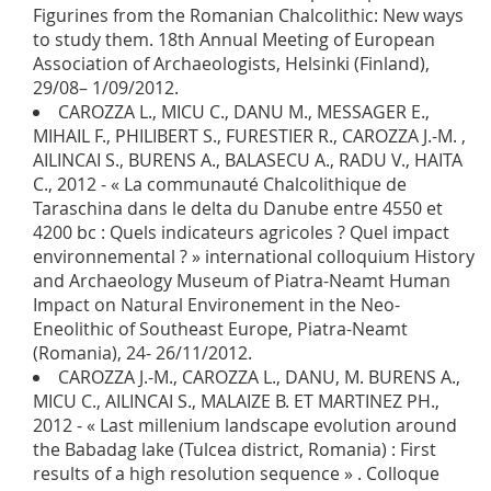
Figurines from the Romanian Chalcolithic: New ways
to study them. 18th Annual Meeting of European
Association of Archaeologists, Helsinki (Finland),
29/08– 1/09/2012.
CAROZZA L., MICU C., DANU M., MESSAGER E.,
MIHAIL F., PHILIBERT S., FURESTIER R., CAROZZA J.-M. ,
AILINCAI S., BURENS A., BALASECU A., RADU V., HAITA
C., 2012 - « La communauté Chalcolithique de
Taraschina dans le delta du Danube entre 4550 et
4200 bc : Quels indicateurs agricoles ? Quel impact
environnemental ? » international colloquium History
and Archaeology Museum of Piatra-Neamt Human
Impact on Natural Environement in the Neo-
Eneolithic of Southeast Europe, Piatra-Neamt
(Romania), 24- 26/11/2012.
CAROZZA J.-M., CAROZZA L., DANU, M. BURENS A.,
MICU C., AILINCAI S., MALAIZE B. ET MARTINEZ PH.,
2012 - « Last millenium landscape evolution around
the Babadag lake (Tulcea district, Romania) : First
results of a high resolution sequence » . Colloque