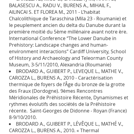
BALASESCU A., RADU V., BURENS A., MIHAIL F.,
AILINCAI S. ET FLOREA M., 2011 - L’habitat
Chalcolithique de Taraschina (Mila 23 - Roumanie) et
le peuplement ancien du delta du Danube durant la
première moitié du 5ème millénaire avant notre ère.
International Conference “The Lower Danube in
Prehistory: Landscape changes and human-
environment interactions” Cardiff University, School
of History and Archaeology and Teleorman County
Museum, 3-5/11/2010, Alexandria (Roumanie)
BRODARD A., GUIBERT P., LEVEQUE L., MATHE V.,
CAROZZA L., BURENS A., 2010 - Caractérisation
thermique de foyers de l’Âge du bronze de la grotte
des Fraux (Dordogne). 9èmes Rencontres
Méridionales de Préhistoire Récente, Dynamismes et
rythmes évolutifs des sociétés de la Préhistoire
récente. Saint-Georges de Didonne - Royan (France)
8-9/10/2010.
BRODARD A., GUIBERT P., LÉVÊQUE L., MATHÉ V.,
CAROZZA L., BURENS A., 2010. « Thermal