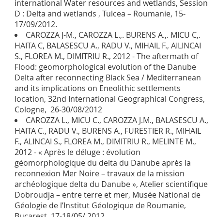
international Water resources and wetlands, Session
D : Delta and wetlands , Tulcea – Roumanie, 15-
17/09/2012.
CAROZZA J-M., CAROZZA L.,. BURENS A.,. MICU C,.
HAITA C, BALASESCU A., RADU V., MIHAIL F., AILINCAI
S., FLOREA M., DIMITRIU R., 2012 - The aftermath of
Flood: geomorphological evolution of the Danube
Delta after reconnecting Black Sea / Mediterranean
and its implications on Eneolithic settlements
location, 32nd International Geographical Congress,
Cologne, 26-30/08/2012
CAROZZA L., MICU C., CAROZZA J.M., BALASESCU A.,
HAITA C., RADU V., BURENS A., FURESTIER R., MIHAIL
F., ALINCAI S., FLOREA M., DIMITRIU R., MELINTE M.,
2012 - « Après le déluge : évolution
géomorphologique du delta du Danube après la
reconnexion Mer Noire – travaux de la mission
archéologique delta du Danube », Atelier scientifique
Dobroudja – entre terre et mer, Musée National de
Géologie de l’Institut Géologique de Roumanie,
Bucarest, 17-18/05/ 2012.