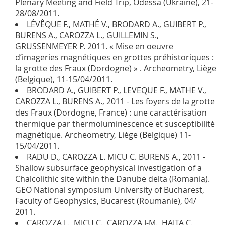
Plenary Meeting and Field Trip, Odessa (Ukraine), 21-
28/08/2011.
LÉVÊQUE F., MATHÉ V., BRODARD A., GUIBERT P.,
BURENS A., CAROZZA L., GUILLEMIN S.,
GRUSSENMEYER P. 2011. « Mise en oeuvre
d’imageries magnétiques en grottes préhistoriques :
la grotte des Fraux (Dordogne) » . Archeometry, Liège
(Belgique), 11-15/04/2011.
BRODARD A., GUIBERT P., LEVEQUE F., MATHE V.,
CAROZZA L., BURENS A., 2011 - Les foyers de la grotte
des Fraux (Dordogne, France) : une caractérisation
thermique par thermoluminescence et susceptibilité
magnétique. Archeometry, Liège (Belgique) 11-
15/04/2011.
RADU D., CAROZZA L. MICU C. BURENS A., 2011 -
Shallow subsurface geophysical investigation of a
Chalcolithic site within the Danube delta (Romania).
GEO National symposium University of Bucharest,
Faculty of Geophysics, Bucarest (Roumanie), 04/
2011.
CAROZZA L., MICU C., CAROZZA J-M., HAITA C.,