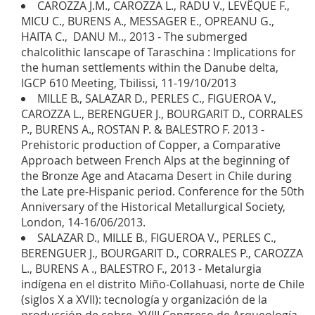
CAROZZA J.M., CAROZZA L., RADU V., LEVÊQUE F.,
MICU C., BURENS A., MESSAGER E., OPREANU G.,
HAITA C., DANU M.., 2013 - The submerged
chalcolithic lanscape of Taraschina : Implications for
the human settlements within the Danube delta,
IGCP 610 Meeting, Tbilissi, 11-19/10/2013
MILLE B., SALAZAR D., PERLES C., FIGUEROA V.,
CAROZZA L., BERENGUER J., BOURGARIT D., CORRALES
P., BURENS A., ROSTAN P. & BALESTRO F. 2013 -
Prehistoric production of Copper, a Comparative
Approach between French Alps at the beginning of
the Bronze Age and Atacama Desert in Chile during
the Late pre-Hispanic period. Conference for the 50th
Anniversary of the Historical Metallurgical Society,
London, 14-16/06/2013.
SALAZAR D., MILLE B., FIGUEROA V., PERLES C.,
BERENGUER J., BOURGARIT D., CORRALES P., CAROZZA
L., BURENS A ., BALESTRO F., 2013 - Metalurgia
indígena en el distrito Miño-Collahuasi, norte de Chile
(siglos X a XVII): tecnología y organización de la