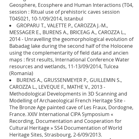
Geosphere, Ecosphere and Human Interactions (T04,
session : Ritual use of prehistoric caves session
T04S021, 10-1/09/2014, Istanbul
GROPARU T., VALETTE P., CAROZZA J.-M.,
MESSAGER E., BURENS A., BRICEAG A., CAROZZA L.,
2014 - Unravelling the geomorphological evolution of
Babadag lake during the second half of the Holocene
using the complementarity of field data and ancien
maps : first results, International Conference Water
resources and wetlands, 11-13/09/2014, Tulcea
(Romania)
BURENS A., GRUSSENMEYER P., GUILLEMIN S.,
CAROZZA L., LEVEQUE F., MATHE V., 2013 -
Methodological Developments in 3D Scanning and
Modelling of Archaeological French Heritage Site -
The Bronze Age painted cave of Les Fraux, Dordogne,
France. XXIV International CIPA Symposium «
Recording, Documentation and Cooperation for
Cultural Heritage » SS4 Documentation of World
Heritage Sites, Strasbourg, 2-6/09/2013.