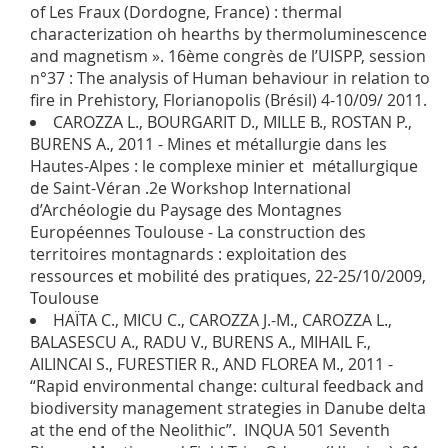
of Les Fraux (Dordogne, France) : thermal
characterization oh hearths by thermoluminescence
and magnetism ». 16ème congrès de l’UISPP, session
n°37 : The analysis of Human behaviour in relation to
fire in Prehistory, Florianopolis (Brésil) 4-10/09/ 2011.
CAROZZA L., BOURGARIT D., MILLE B., ROSTAN P.,
BURENS A., 2011 - Mines et métallurgie dans les
Hautes-Alpes : le complexe minier et métallurgique
de Saint-Véran .2e Workshop International
d’Archéologie du Paysage des Montagnes
Européennes Toulouse - La construction des
territoires montagnards : exploitation des
ressources et mobilité des pratiques, 22-25/10/2009,
Toulouse
HAÏTA C., MICU C., CAROZZA J.-M., CAROZZA L.,
BALASESCU A., RADU V., BURENS A., MIHAIL F.,
AILINCAI S., FURESTIER R., AND FLOREA M., 2011 -
“Rapid environmental change: cultural feedback and
biodiversity management strategies in Danube delta
at the end of the Neolithic”. INQUA 501 Seventh