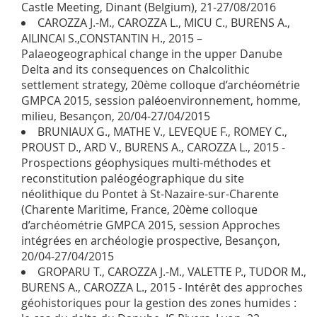
Castle Meeting, Dinant (Belgium), 21-27/08/2016
CAROZZA J.-M., CAROZZA L., MICU C., BURENS A.,
AILINCAI S.,CONSTANTIN H., 2015 –
Palaeogeographical change in the upper Danube
Delta and its consequences on Chalcolithic
settlement strategy, 20ème colloque d’archéométrie
GMPCA 2015, session paléoenvironnement, homme,
milieu, Besançon, 20/04-27/04/2015
BRUNIAUX G., MATHE V., LEVEQUE F., ROMEY C.,
PROUST D., ARD V., BURENS A., CAROZZA L., 2015 -
Prospections géophysiques multi-méthodes et
reconstitution paléogéographique du site
néolithique du Pontet à St-Nazaire-sur-Charente
(Charente Maritime, France, 20ème colloque
d’archéométrie GMPCA 2015, session Approches
intégrées en archéologie prospective, Besançon,
20/04-27/04/2015
GROPARU T., CAROZZA J.-M., VALETTE P., TUDOR M.,
BURENS A., CAROZZA L., 2015 - Intérêt des approches
géohistoriques pour la gestion des zones humides :