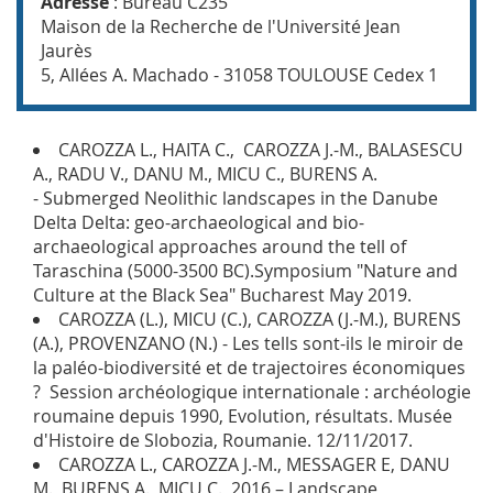
Adresse
: Bureau C235
Maison de la Recherche de l'Université Jean
Jaurès
5, Allées A. Machado - 31058 TOULOUSE Cedex 1
CAROZZA L., HAITA C., CAROZZA J.-M., BALASESCU
A., RADU V., DANU M., MICU C., BURENS A.
- Submerged Neolithic landscapes in the Danube
Delta Delta: geo-archaeological and bio-
archaeological approaches around the tell of
Taraschina (5000-3500 BC).Symposium "Nature and
Culture at the Black Sea" Bucharest May 2019.
CAROZZA (L.), MICU (C.), CAROZZA (J.-M.), BURENS
(A.), PROVENZANO (N.) - Les tells sont-ils le miroir de
la paléo-biodiversité et de trajectoires économiques
? Session archéologique internationale : archéologie
roumaine depuis 1990, Evolution, résultats. Musée
d'Histoire de Slobozia, Roumanie. 12/11/2017.
CAROZZA L., CAROZZA J.-M., MESSAGER E, DANU
M., BURENS A., MICU C., 2016 – Landscape