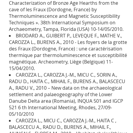
Characterization of Bronze Age Hearths from the
cave of les Fraux (Dordogne, France) by
Thermoluminescence and Magnetic Susceptibility
Techniques ». 38th International Symposium on
Archaeometry, Tampa, Florida (USA) 10-14/05/2010.
BRODARD A., GUIBERT P., LEVEQUE F., MATHE V.,
CAROZZA L., BURENS A., 2010 - Les foyers de la grotte
des Fraux (Dordogne, France) : une caractérisation
thermique par thermoluminescence et susceptibilité
magnétique. Archeometry, Liège (Belgique) 11-
15/04/2010.
CAROZZA L., CAROZZA J.-M., MICU C., SORIN A.,
RADU D., HAITA C., MIHAIL F., BURENS A., BALASCECU
A., RADU V., 2010 – New data on the archaeological
settlement and palaeogeography of the Lower
Danube Delta area (Romania), INQUA 501 and IGCP
521 6 th International Meeting, Rhodes, 27/09-
05/10/2010
CAROZZA L., MICU C., CAROZZA J.-M., HAITA C ,
BALASCECU A., RADU D., BURENS A., MIHAIL F.,