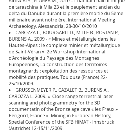
AILINCAI S., FLOREA M., 2010 – L’habitat chalcolithique
de taraschina à Mila 23 et le peuplement ancien du
delta du Danube durant la première moitié du 5ème
millénaire avant notre ère, International Meeting
Archaeology, Alessandria, 28-30/10/2010
CAROZZA L., BOURGARIT D., MILLE B., ROSTAN P.,
BURENS A., 2009 - « Mines et métallurgie dans les
Hautes-Alpes : le complexe minier et métallurgique
de Saint-Véran ». 2e Workshop International
d’Archéologie du Paysage des Montagnes
Européennes, La construction des territoires
montagnards : exploitation des ressources et
mobilité des pratiques. Toulouse (France) 22-
25/10/2009.
GRUSSENMEYER P., CAZALET B., BURENS A.,
CAROZZA L. 2009. « Close range terrestrial laser
scanning and photogrammetry for the 3D
documentatin of the Bronze age cave « les Fraux »
Périgord, France ». Mining in European History,
Special Conference of the SFB HiMAT - Innsbruck
(Autriche) 12-15/11/2009.