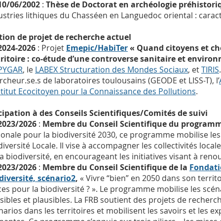
10/06/2002
:
Thèse de Doctorat en archéologie préhistori
ustries lithiques du Chasséen en Languedoc oriental : caract
tion de projet de recherche actuel
2024-2026
: Projet
Emepic/HabiTer
« Quand citoyens et che
ritoire : co-étude d’une controverse sanitaire et enviro
PYGAR
, le
LABEX Structuration des Mondes Sociaux
, et
TIRIS
rcheur.se.s de laboratoires toulousains (GEODE et LISS-T), l’
stitut Ecocitoyen pour la Connaissance des Pollutions
.
cipation à des Conseils Scientifiques/Comités de suivi
2023/2026
:
Membre du Conseil Scientifique du program
ionale pour la biodiversité 2030, ce programme mobilise les 
diversité Locale. Il vise à accompagner les collectivités loca
la biodiversité, en encourageant les initiatives visant à reno
2023/2026
:
Membre du Conseil Scientifique de la
Fondati
diversité, scénario2
,
« Vivre “bien” en 2050 dans son territ
ces pour la biodiversité ? ». Le programme mobilise les scéna
sibles et plausibles. La FRB soutient des projets de recherc
narios dans les territoires et mobilisent les savoirs et les e