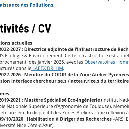
issance des Pollutions.
tivités / CV
ions actuelles
2022-2027
:
Directrice adjointe de l’Infrastructure de Rec
S Ecologie & Environnement. Cette infrastructure est appe
prochement, dès janvier 2026, avec les
Observatoires Homm
ucturés dans le
LABEX DRIIHM
.
2022-2026
:
Membre du CODIR de la Zone Atelier Pyrénées
sion Interface chercheur.se.s / acteur.rice.s du territoire
ômes
2019-2021
:
Mastère Spécialisé Eco-ingénierie
(Institut Nat
cole Nationale Supérieure d’Agronomie de Toulouse). Mémoire
iété au sein du dispositif des Zones Ateliers : une réflexion 
09/10/2020
:
Habilitation à Diriger des Recherches
«ARS, En
iversité Nice Côte-d’Azur).