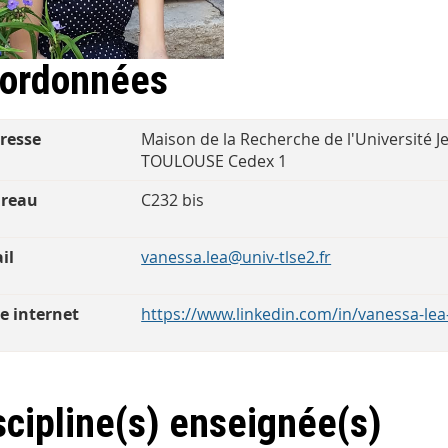
ordonnées
resse
Maison de la Recherche de l'Université J
TOULOUSE Cedex 1
reau
C232 bis
il
vanessa.lea@univ-tlse2.fr
te internet
https://www.linkedin.com/in/vanessa-le
scipline(s) enseignée(s)