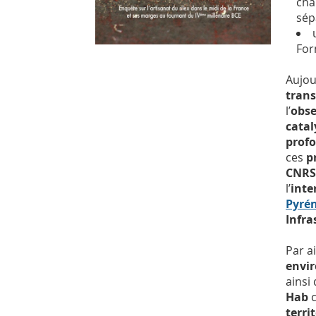
cha
sép
For
Aujou
tran
l’
obse
catal
prof
ces
p
CNRS
l’
inte
Pyré
Infra
Par ai
envi
ainsi
Hab
c
terri