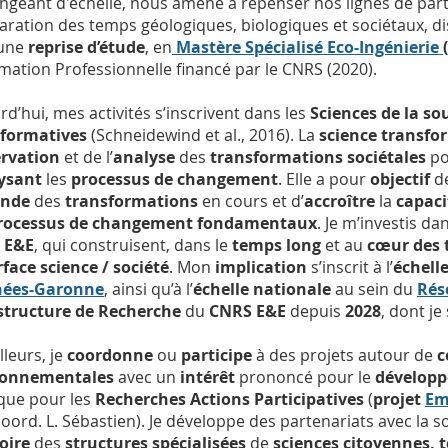
ngeant d'échelle, nous amène à repenser nos lignes de partage
aration des temps géologiques, biologiques et sociétaux, d
une
reprise d’étude
, en
Mastère Spécialisé Eco-Ingénierie
mation Professionnelle financé par le CNRS (2020).
rd’hui, mes activités s’inscrivent dans les
Sciences
de la so
sformatives
(Schneidewind et al., 2016). La
science transfo
rvation
et de l’
analyse
des
transformations sociétales
po
ysant
les
processus de changement
. Elle a pour
objectif
de
onde
des
transformations
en cours et d’
accroître
la
capaci
rocessus de changement fondamentaux
. Je m’investis da
 E&E
, qui construisent, dans le
temps long
et au
cœur des t
rface science / société
. Mon
implication
s’inscrit à l’
échell
nées-Garonne
, ainsi qu’à l’
échelle nationale
au sein du
Rés
structure de Recherche
du
CNRS E&E
depuis
2028
, dont je
lleurs, je
coordonne
ou
participe
à des projets autour de
c
ronnementales
avec un
intérêt
prononcé pour le
dévelop
 que pour les
Recherches Actions Participatives
(
projet
Em
oord. L. Sébastien). Je développe des partenariats avec la soc
toire
des
structures spécialisées
de
sciences citoyennes, t