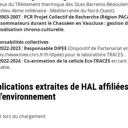
ieux du TRAitement thermique des SILex Barremo-Bédouliens
milieu 4ème millénaire - Méditerranée du Nord-Ouest).
2003-2007
:
PCR Projet Collectif de Recherche (Région PACA
sommateurs durant le Chasséen en Vaucluse : gestion de
iodisation chrono-culturelle
.
nsabilités collectives
2022-2023
:
Responsable DIPEE
(Dispositif de Partenariat e
ps://www.inee.cnrs.fr/fr/dipee) pour le laboratoire TRACES.
2022-2024
:
Co-animation de la cellule Eco-TRACES
en tant
able.
lications extraites de HAL affiliée
l'environnement
r lors du chargement