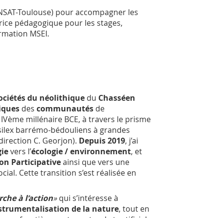
NSAT-Toulouse) pour accompagner les
utrice pédagogique pour les stages,
ormation MSEI.
ociétés du néolithique
du
Chasséen
iques
des
communautés
de
IVème millénaire BCE, à travers le prisme
silex barrémo-bédouliens à grandes
direction C. Georjon).
Depuis
2019
, j’ai
gie
vers l’
écologie / environnement
, et
on Participative
ainsi que vers une
ial. Cette transition s’est réalisée en
rche à l’action
»
qui s’intéresse à
strumentalisation de la nature
, tout en