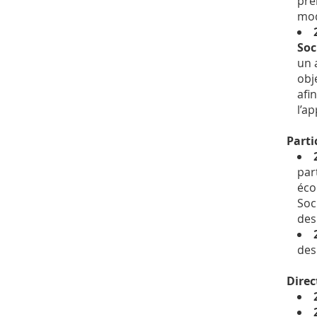
pre
mod
Soc
un 
obj
afi
l’a
Parti
par
éco
Soc
des
des
Direc