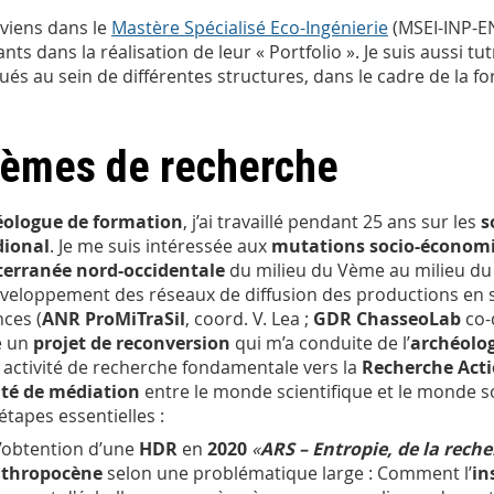
erviens dans le
Mastère Spécialisé Eco-Ingénierie
(MSEI-INP-E
ants dans la réalisation de leur « Portfolio ». Je suis aussi t
tués au sein de différentes structures, dans le cadre de la f
èmes de recherche
éologue
de formation
, j’ai travaillé pendant 25 ans sur les
s
dional
. Je me suis intéressée aux
mutations socio-économ
erranée nord-occidentale
du milieu du Vème
au milieu du
veloppement des réseaux de diffusion des productions en 
nces (
ANR ProMiTraSil
, coord. V. Lea ;
GDR ChasseoLab
co-
é un
projet de reconversion
qui m’a conduite de l’
archéolo
 activité de recherche fondamentale vers la
Recherche Acti
ité de médiation
entre le monde scientifique et le monde soc
étapes essentielles :
l’obtention d’une
HDR
en
2020
«
ARS – Entropie, de la reche
thropocène
selon une problématique large : Comment l’
in