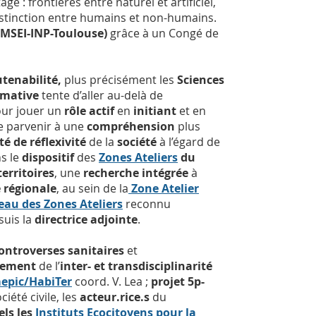
 : frontières entre naturel et artificiel,
istinction entre humains et non-humains.
(MSEI-INP-Toulouse)
grâce à un Congé de
utenabilité,
plus précisément les
Sciences
rmative
tente d’aller au-delà de
ur jouer un
rôle actif
en
initiant
et en
 parvenir à une
compréhension
plus
té de réflexivité
de la
société
à l’égard de
ns le
dispositif
des
Zones Ateliers
du
erritoires
, une
recherche intégrée
à
e régionale
, au sein de la
Zone Atelier
eau des Zones Ateliers
reconnu
 suis la
directrice adjointe
.
ontroverses sanitaires
et
pement
de l’
inter- et transdisciplinarité
epic/HabiTer
coord. V. Lea ;
projet 5p-
iété civile, les
acteur.rice.s
du
els les
Instituts Ecocitoyens pour la