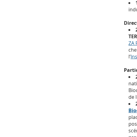
ind
Direc
TER
ZA 
che
l’
In
Parti
nat
Bio
de 
Bio
pla
pos
scé