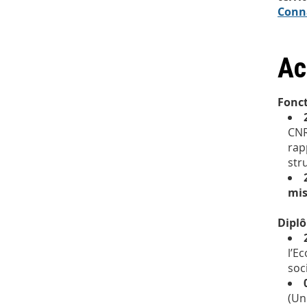
Conna
Ac
Fonct
CNR
rap
str
mis
Dipl
l’E
soc
(Un