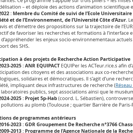
nantes. Ce programme s’appuie sur trois piliers – les mises en
élisation – et déploie des actions d’animation scientifiqu
2022
:
Membre du Comité de suivi de l’Ecole Universitair
iété et de l’Environnement, de l’Université Côte d’Azur
. L
avis et d’émettre des propositions sur la trajectoire de l’EU
ectif de favoriser les recherches et formations à l’interface
n d’appréhender les enjeux socio-environnementaux actuels
pport des SHS.
cipation à des projets de Recherche Action Participative
2023-2025
:
ANR EQUIPACT
EQUIPer les ACTeur.rice.s afin d’a
ticipation des citoyens et des associations aux co-recherche
logiques, solidaires et démocratiques. Il s’agit d’une recher
iété, impliquant deux infrastructures de recherche (
Réseau 
 laboratoires publics, sept associations ainsi que le muséu
2024-2025
:
Projet 5p-Hab
(coord. L. Sébastien), controvers
 pollutions au plomb (Toulouse ; quartier Barrière de Paris-
tions de programmes antérieurs
2016-2023
:
GDR Groupement De Recherche n°3766 Chas
2009-2013
:
Programme de l’Agence Nationale de la Rec