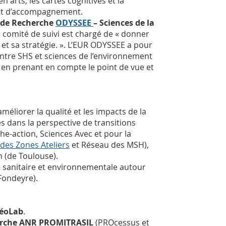
 arts, les cartes cognitives et la
e et d’accompagnement.
e de Recherche
ODYSSEE
– Sciences de la
e comité de suivi est chargé de « donner
R et sa stratégie. ». L’EUR ODYSSEE a pour
 entre SHS et sciences de l’environnement
 en prenant en compte le point de vue et
méliorer la qualité et les impacts de la
s dans la perspective de transitions
che-action, Sciences Avec et pour la
des Zones Ateliers
et Réseau des MSH),
m (de Toulouse).
e sanitaire et environnementale autour
Fondeyre).
séoLab
.
herche ANR PROMITRASIL
(PROcessus et