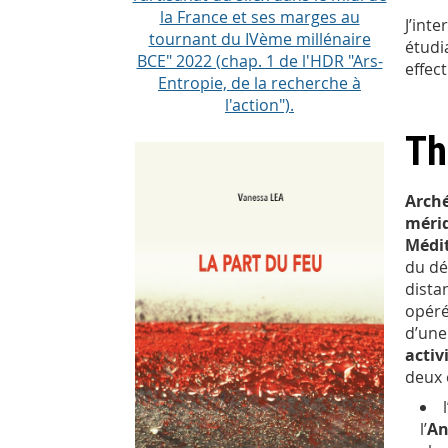
la France et ses marges au
J’int
tournant du IVème millénaire
étudi
BCE" 2022 (chap. 1 de l'HDR "Ars-
effec
Entropie, de la recherche à
l'action").
Th
Arch
méri
Médit
du dé
dista
opér
d’une
activ
deux 
l’
An