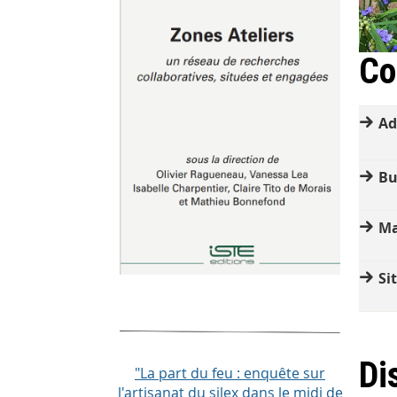
Co
Ad
Bu
Ma
Si
Di
"La part du feu : enquête sur
l'artisanat du silex dans le midi de