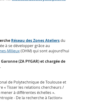
herche
Réseau des Zones Ateliers
du
lée à se développer grâce au
es-Milieux
(OHM) qui sont aujourd’hui
 Garonne (ZA PYGAR) et chargée de
.
ional de Polytechnique de Toulouse et
 « Tisser les relations chercheurs /
à mener à différentes échelles ».
tropie - De la recherche à l’action»