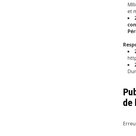
MIl
et 
con
Pér
Respo
htt
Dur
Pub
de 
Erreu