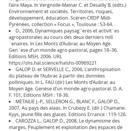
l’aire Maya. In Vergnolle-Mainar C. et Desailly B. (edts.)
Environnement et sociétés. Territoires, risques,
développement, éducation. Scéren-CRDP Midi-
Pyrénées, collection « Focus », Toulouse : 53-64.
D., 2006, Dynamiques paysag`eres et activit´es
agropastorales au cours des deux derniers mill
´enaires. In Les Monts d’Aubrac au Moyen Age.
Gen`ese d’un monde agro-pastoral, pages 18–36.
Editions MSH, 2006. URL
https://shs.hal.science/halshs-00969221
GALOP D. et SERVELLE C., 2006, L'anthropisation
du plateau de l’Aubrac à partir des données
polliniques. In L. FAU (dir) Les Monts d’Aubrac au
Moyen âge. Genèse d’un monde agro-pastoral. D. A.
F. 101, Editions MSH : 18-36.
METAILIE J.-P., SELLERON G., BLANC F., GALOP D.,
2007, Au pays des alaas. In Crubezy E. (dir.) Chamane.
Kyys, jeune fille des glaces. Editions Errance : 119-126.
CAROZZA L., GALOP D., 2008, Le dynamisme des
marges. Peuplement et exploitation des espaces de