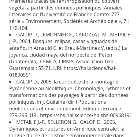
Premières traces de l’anthropisation du couvert
végétal à partir des données polliniques, Annales
littéraires de l’Université de Franche Comté. 777,
série « Environnement, Sociétés et Archéologie », 7 :
179-194.
GALOP D., LEMONNIER E., CAROZZA J.-M., METAILIE
J.-P., 2004, Bosques, milpas, casas y aguadas de
antaño. In Arnauld C. et Breuil-Martinez V. (edts.) La
Joyanca, ciudad maya del noroeste del Peten
(Guatemala), CEMCA, CIRMA, Associacion Tikal,
Guatemala : 55-71. URL https://hal.science/hal-
01890551
GALOP D., 2005, la conquête de la montagne
Pyrénéenne au Néolithique. Chronologie, rythmes et
transformations des paysages à partir des données
polliniques. In J. Guilaine (dir.) Populations
néolithiques et environnement, Editions Errance :
279-295. URL https://shs.hal.science/halshs-00968191
METAILIE J.-P., SELLERON G., GALOP D., 2005,
Dynamiques et ruptures en Amérique centrale : la
longue durée de l’histoire environnementale dans