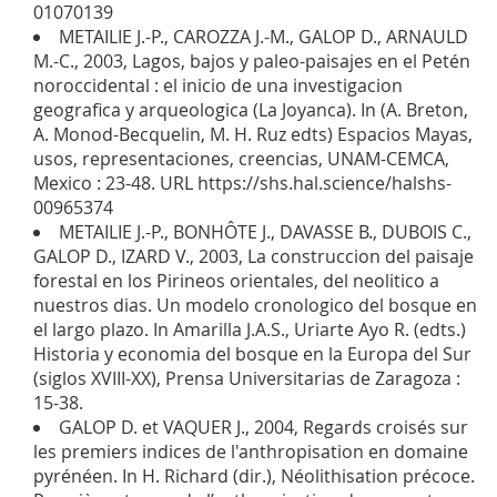
01070139
METAILIE J.-P., CAROZZA J.-M., GALOP D., ARNAULD
M.-C., 2003, Lagos, bajos y paleo-paisajes en el Petén
noroccidental : el inicio de una investigacion
geografica y arqueologica (La Joyanca). In (A. Breton,
A. Monod-Becquelin, M. H. Ruz edts) Espacios Mayas,
usos, representaciones, creencias, UNAM-CEMCA,
Mexico : 23-48. URL https://shs.hal.science/halshs-
00965374
METAILIE J.-P., BONHÔTE J., DAVASSE B., DUBOIS C.,
GALOP D., IZARD V., 2003, La construccion del paisaje
forestal en los Pirineos orientales, del neolitico a
nuestros dias. Un modelo cronologico del bosque en
el largo plazo. In Amarilla J.A.S., Uriarte Ayo R. (edts.)
Historia y economia del bosque en la Europa del Sur
(siglos XVIII-XX), Prensa Universitarias de Zaragoza :
15-38.
GALOP D. et VAQUER J., 2004, Regards croisés sur
les premiers indices de l'anthropisation en domaine
pyrénéen. In H. Richard (dir.), Néolithisation précoce.