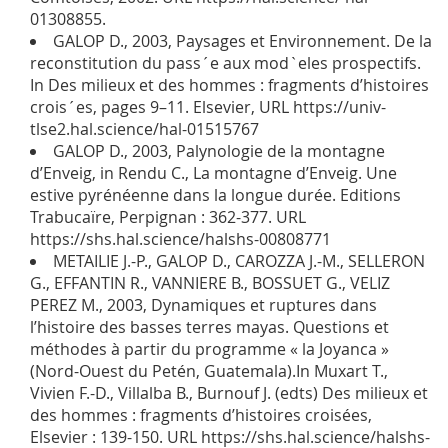
01308855.
GALOP D., 2003, Paysages et Environnement. De la
reconstitution du pass´e aux mod`eles prospectifs.
In Des milieux et des hommes : fragments d’histoires
crois´es, pages 9–11. Elsevier, URL https://univ-
tlse2.hal.science/hal-01515767
GALOP D., 2003, Palynologie de la montagne
d’Enveig, in Rendu C., La montagne d’Enveig. Une
estive pyrénéenne dans la longue durée. Editions
Trabucaïre, Perpignan : 362-377. URL
https://shs.hal.science/halshs-00808771
METAILIE J.-P., GALOP D., CAROZZA J.-M., SELLERON
G., EFFANTIN R., VANNIERE B., BOSSUET G., VELIZ
PEREZ M., 2003, Dynamiques et ruptures dans
l’histoire des basses terres mayas. Questions et
méthodes à partir du programme « la Joyanca »
(Nord-Ouest du Petén, Guatemala).In Muxart T.,
Vivien F.-D., Villalba B., Burnouf J. (edts) Des milieux et
des hommes : fragments d’histoires croisées,
Elsevier : 139-150. URL https://shs.hal.science/halshs-