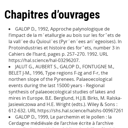
Chapitres d’ouvrages
GALOP D., 1992, Approche palynologique de
l’impact de la m´etallurgie au bois sur les forˆets de
la vall´ee du Quioul`es (Pyr´en´ees ari´egeoises). In
Protoindustries et histoire des forˆets, number 3 in
Cahiers de l’Isard, pages p. 257–270. 1992. URL
https://hal.science/hal-03296207.
JALUT G., AUBERT S., GALOP D., FONTUGNE M.,
BELET J-M., 1996, Type regions F-zg and F-r, the
northen slope of the Pyrenees. Palaeoecological
events during the last 15000 years - Regional
synthesis of palaeoecological studies of lakes and
mires in Europe. B.E. Berglund, H.J.B. Birks, M. Ralska-
Jasiewiczowa and H.E. Wright (edts.). Wiley & Sons :
612-632. URL https://shs.hal.science/halshs-00967261
GALOP D., 1999, Le parchemin et le pollen : la
Cerdagne médiévale de l’archive écrite à l’archive