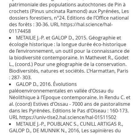
patrimoniale des populations autochtones de Pin à
crochets (Pinus uncinata Ramond) aux Pyrénées, Les
dossiers forestiers, n°24. Editions de l’Office national
des forêts : 30-36. URL https://hal.science/hal-
01174458
METAILIE J.-P. et GALOP D., 2015. Géographie et
écologie historique : la longue durée éco-historique
de l’environnement, un outil pour la connaissance de
la biodiversité contemporaine. In Mathevet R., Godet
L., (coord.) Pour une géographie de la conservation.
Biodiversités, natures et sociétés. L’Harmattan, Paris
: 287- 303.
GALOP D., 2016. Évolutions
paléoenvironnementales en vallée d’Ossau du
Néolithique à l’Epoque contemporaine. In Rendu C. et
al. (coord) Estives d’Ossau - 7000 ans de pastoralisme
dans les Pyrénées. Editions le Pas d’Oiseau : 160-173.
URL https://univ-tlse2.hal.science/hal-01511502
METAILIE J.-P., POUBLANC S., CUNILL ARTIGAS R.,
GALOP D., DE MUNNIK N., 2016, Les sapinières du