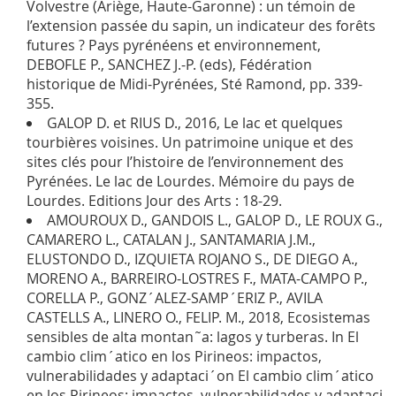
Volvestre (Ariège, Haute-Garonne) : un témoin de
l’extension passée du sapin, un indicateur des forêts
futures ? Pays pyrénéens et environnement,
DEBOFLE P., SANCHEZ J.-P. (eds), Fédération
historique de Midi-Pyrénées, Sté Ramond, pp. 339-
355.
GALOP D. et RIUS D., 2016, Le lac et quelques
tourbières voisines. Un patrimoine unique et des
sites clés pour l’histoire de l’environnement des
Pyrénées. Le lac de Lourdes. Mémoire du pays de
Lourdes. Editions Jour des Arts : 18-29.
AMOUROUX D., GANDOIS L., GALOP D., LE ROUX G.,
CAMARERO L., CATALAN J., SANTAMARIA J.M.,
ELUSTONDO D., IZQUIETA ROJANO S., DE DIEGO A.,
MORENO A., BARREIRO-LOSTRES F., MATA-CAMPO P.,
CORELLA P., GONZ´ALEZ-SAMP´ERIZ P., AVILA
CASTELLS A., LINERO O., FELIP. M., 2018, Ecosistemas
sensibles de alta montan˜a: lagos y turberas. In El
cambio clim´atico en los Pirineos: impactos,
vulnerabilidades y adaptaci´on El cambio clim´atico
en los Pirineos: impactos, vulnerabilidades y adaptaci