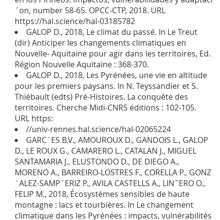
´on, number 58-65. OPCC-CTP, 2018. URL
https://hal.science/hal-03185782
GALOP D., 2018, Le climat du passé. In Le Treut
(dir) Anticiper les changements climatiques en
Nouvelle- Aquitaine pour agir dans les territoires, Ed.
Région Nouvelle Aquitaine : 368-370.
GALOP D., 2018, Les Pyrénées, une vie en altitude
pour les premiers paysans. In N. Teyssandier et S.
Thiébault (edts) Pré-Histoires. La conquête des
territoires. Cherche Midi-CNRS éditions : 102-105.
URL https:
//univ-rennes.hal.science/hal-02065224
GARC´ES B.V., AMOUROUX D., GANDOIS L., GALOP
D., LE ROUX G., CAMARERO L., CATALAN J., MIGUEL
SANTAMARIA J., ELUSTONDO D., DE DIEGO A.,
MORENO A., BARREIRO-LOSTRES F., CORELLA P., GONZ
´ALEZ-SAMP´ERIZ P., AVILA CASTELLS A., LIN˜ERO O.,
FELIP M., 2018, Écosystèmes sensibles de haute
montagne : lacs et tourbières. In Le changement
climatique dans les Pyrénées : impacts, vulnérabilités