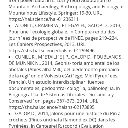
from pollen data. In L. Lozny (edt) Adaptation to
Mountain. Archaeology, Anthropology, and Ecology of
Mountainous Lifestyle. Springer: 19-30. URL
https://hal.science/hal-01236311
ATONI T., CRAMER W., PI´EGAY H., GALOP D., 2013,
Pour une ´ecologie globale. In Compte-rendu des
journ´ees de prospective de l’INEE, pages 219–224.
Les Cahiers Prospectives, 2013. URL
https://shs.hal.science/halshs-01259496.
CUNILL R., M´ETAILI´E J.P., GALOP D., POUBLANC S.,
DE MUNNIK N., 2014, Geohis- toria ambiental de los
abetales (Abies alba Mill.) del piedemonte pirenaico
de la regi´on de Volvestre(Ari`ege, Midi Pyren´ees,
Francia). Un estudio interdisciplinar: fuentes
documentales, pedoantra- colog´ıa, palinolog´ıa. In
Biogeograf´ıa de Sistemas Litorales. Din´amica y
Conservaci´on, pages 367–373. 2014. URL
https://shs.hal.science/halshs-02173895
GALOP D., 2014, Jalons pour une histoire du Pin à
crochets (Pinus uncinata Ramond ex DC) dans les
Pyrénées. In Cantegrel R. (coord.) Evaluation