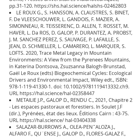
pp.31-120. https://shs.hal.science/halshs-02462803
LE ROUX G., S. HANSSON, A. CLAUSTRES, S. BINET,
F. De VLEESCHOUWER, L. GANDOIS, F. MAZIER, A.
SIMONNEAU, R. TEISSERENC, D. ALLEN, T. ROSSET, M.
HAVER, L. Da ROS, D. GALOP, P. DURANTEZ, A. PROBST,
J. M. SANCHEZ PEREZ, S. SAUVAGE, P. LAFAILLE, S.
JEAN, D. SCHMELLER, L. CAMARERO, L. MARQUER, S.
LOFTS. 2020, Trace Metal Legacy in Mountain
Environments: A View from the Pyrenees Mountains,
in Katerina Dontsova, Zsuzsanna Balogh-Brunstad,
Gaël Le Roux (edts) Biogeochemical Cycles: Ecological
Drivers and Environmental Impact, Wiley edt., ISBN:
978-1-119-41330-1. doi: 10.1002/9781119413332.ch9.
URL https://hal.science/hal-02358447
METAILIE J.P., GALOP D., RENDU C., 2021, Chapitre 2
- Les espaces pastoraux et forestiers. In Soulet J.F
(dir.), Pyrénées, état des lieux. Éditions Cairn : 43-75.
URL https://hal.science/ hal-03404338
SALAZAR-BURROWS A., OLEA-PEN˜ALOZA J.,
ALFARO F., QU¨ENSE J., GALOP D., FLORES-GALAZ F.,