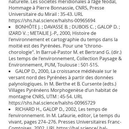
naturelle. Les sociétés méridionales à l’âge féodal,
Hommage à Pierre Bonnassie, CNRS, Presse
Universitaire du Mirail : 35-43. URL
https://shs.hal.science/halshs-00965694
BONHÔTE J. ; DAVASSE B. ; DUBOIS C. ; GALOP D. ;
IZARD V. ; METAILIE J.-P., 2000, Histoire de
l'environnement et cartographie du temps dans la
moitié est des Pyrénées. Pour une "chrono-
chorologie". In Barrué-Pastor M. et Bertrand G. (dir.)
Les temps de l'environnement, Collection Paysage &
Environnement, PUM, Toulouse : 501-515.
GALOP D., 2000, La croissance médiévale sur le
versant nord des Pyrénées à partir des données
palynologiques. In M. Berthe et B. Cursente (edts.)
Villages Pyrénéens Morphogenèse d’un habitat de
montagne CNRS, UTM : 45-54. URL
https://shs.hal.science/halshs-00965729
RICHARD H., GALOP D., 2002, Les temps de
l’environnement. In M. Lafaurie, editor, Le temps du
vivant, pages 274–276. Presses Universitaires Franc-
Comtoises, 2002. URL https://hal.science/ hal-