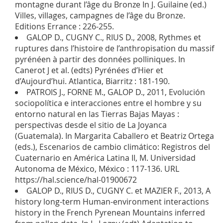
montagne durant l’âge du Bronze In J. Guilaine (ed.)
Villes, villages, campagnes de l’âge du Bronze.
Editions Errance : 226-255.
GALOP D., CUGNY C., RIUS D., 2008, Rythmes et
ruptures dans l’histoire de l’anthropisation du massif
pyrénéen à partir des données polliniques. In
Canerot J et al. (edts) Pyrénées d’Hier et
d’Aujourd’hui. Atlantica, Biarritz : 181-190.
PATROIS J., FORNE M., GALOP D., 2011, Evolución
sociopolítica e interacciones entre el hombre y su
entorno natural en las Tierras Bajas Mayas :
perspectivas desde el sitio de La Joyanca
(Guatemala). In Margarita Caballero et Beatriz Ortega
(eds.), Escenarios de cambio climático: Registros del
Cuaternario en América Latina II, M. Universidad
Autonoma de México, México : 117-136. URL
https://hal.science/hal-01900672
GALOP D., RIUS D., CUGNY C. et MAZIER F., 2013, A
history long-term Human-environment interactions
history in the French Pyrenean Mountains inferred