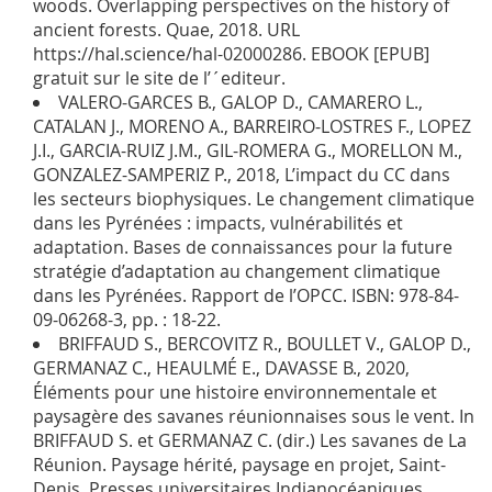
woods. Overlapping perspectives on the history of
ancient forests. Quae, 2018. URL
https://hal.science/hal-02000286. EBOOK [EPUB]
gratuit sur le site de l’´editeur.
VALERO-GARCES B., GALOP D., CAMARERO L.,
CATALAN J., MORENO A., BARREIRO-LOSTRES F., LOPEZ
J.I., GARCIA-RUIZ J.M., GIL-ROMERA G., MORELLON M.,
GONZALEZ-SAMPERIZ P., 2018, L’impact du CC dans
les secteurs biophysiques. Le changement climatique
dans les Pyrénées : impacts, vulnérabilités et
adaptation. Bases de connaissances pour la future
stratégie d’adaptation au changement climatique
dans les Pyrénées. Rapport de l’OPCC. ISBN: 978-84-
09-06268-3, pp. : 18-22.
BRIFFAUD S., BERCOVITZ R., BOULLET V., GALOP D.,
GERMANAZ C., HEAULMÉ E., DAVASSE B., 2020,
Éléments pour une histoire environnementale et
paysagère des savanes réunionnaises sous le vent. In
BRIFFAUD S. et GERMANAZ C. (dir.) Les savanes de La
Réunion. Paysage hérité, paysage en projet, Saint-
Denis, Presses universitaires Indianocéaniques,