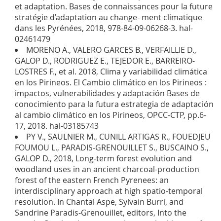
et adaptation. Bases de connaissances pour la future
stratégie d’adaptation au change- ment climatique
dans les Pyrénées, 2018, 978-84-09-06268-3. hal-
02461479
MORENO A., VALERO GARCES B., VERFAILLIE D.,
GALOP D., RODRIGUEZ E., TEJEDOR E., BARREIRO-
LOSTRES F., et al. 2018, Clima y variabilidad climática
en los Pirineos. El Cambio climático en los Pirineos :
impactos, vulnerabilidades y adaptación Bases de
conocimiento para la futura estrategia de adaptación
al cambio climático en los Pirineos, OPCC-CTP, pp.6-
17, 2018. hal-03185743
PY V., SAULNIER M., CUNILL ARTIGAS R., FOUEDJEU
FOUMOU L., PARADIS-GRENOUILLET S., BUSCAINO S.,
GALOP D., 2018, Long-term forest evolution and
woodland uses in an ancient charcoal-production
forest of the eastern French Pyrenees: an
interdisciplinary approach at high spatio-temporal
resolution. In Chantal Aspe, Sylvain Burri, and
Sandrine Paradis-Grenouillet, editors, Into the